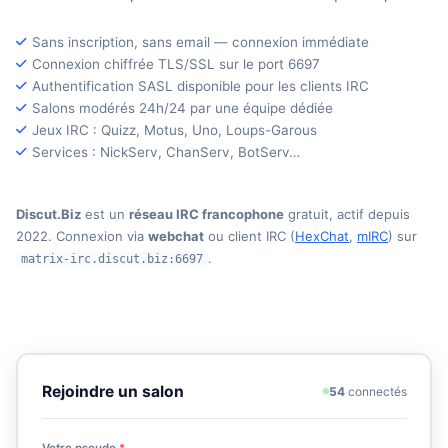
Sans inscription, sans email — connexion immédiate
Connexion chiffrée TLS/SSL sur le port 6697
Authentification SASL disponible pour les clients IRC
Salons modérés 24h/24 par une équipe dédiée
Jeux IRC : Quizz, Motus, Uno, Loups-Garous
Services : NickServ, ChanServ, BotServ…
Discut.Biz
est un
réseau IRC francophone
gratuit, actif depuis
2022. Connexion via
webchat
ou client IRC (
HexChat
,
mIRC
) sur
.
matrix-irc.discut.biz:6697
Rejoindre un salon
54
connectés
Votre pseudo
*