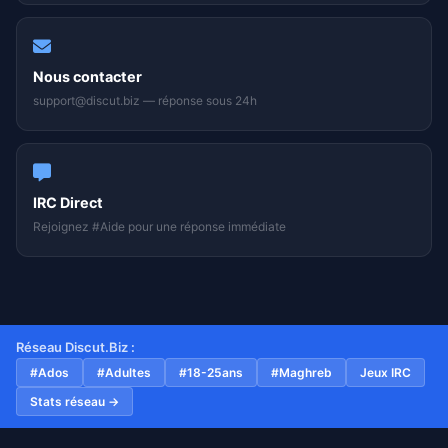
Nous contacter
support@discut.biz — réponse sous 24h
IRC Direct
Rejoignez #Aide pour une réponse immédiate
Réseau Discut.Biz :
#Ados
#Adultes
#18-25ans
#Maghreb
Jeux IRC
Stats réseau →