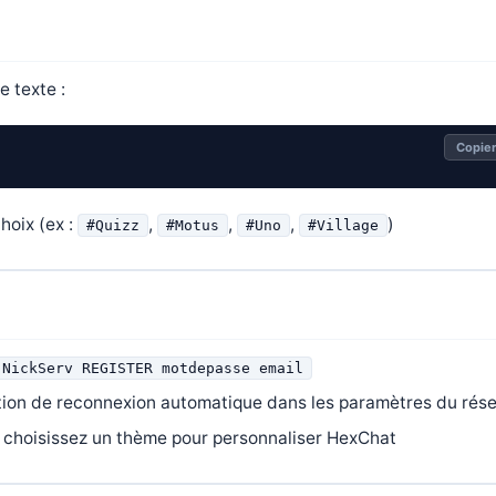
e texte :
Copie
hoix (ex :
,
,
,
)
#Quizz
#Motus
#Uno
#Village
 NickServ REGISTER motdepasse email
tion de reconnexion automatique dans les paramètres du rés
, choisissez un thème pour personnaliser HexChat