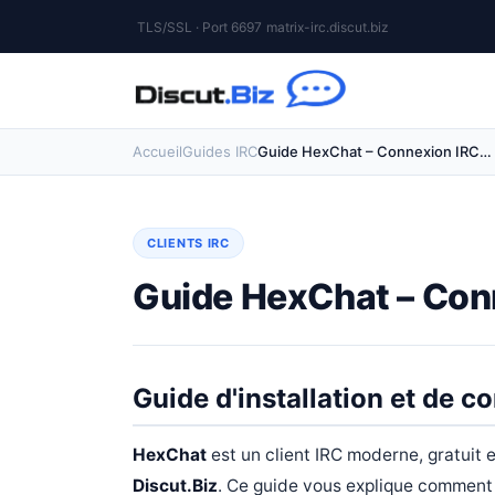
TLS/SSL · Port 6697
matrix-irc.discut.biz
Accueil
Guides IRC
Guide HexChat – Connexion IRC…
CLIENTS IRC
Guide HexChat – Con
Guide d'installation et de 
HexChat
est un client IRC moderne, gratuit 
Discut.Biz
. Ce guide vous explique comment l