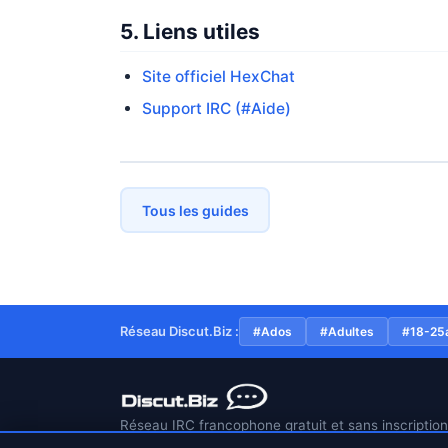
5. Liens utiles
Site officiel HexChat
Support IRC (#Aide)
Tous les guides
Réseau Discut.Biz :
#Ados
#Adultes
#18-25
Réseau IRC francophone gratuit et sans inscriptio
2022. Connexion sécurisée TLS/SSL sur le port 66