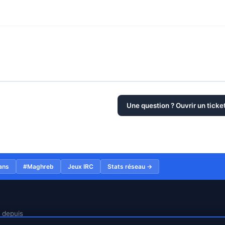
Une question ? Ouvrir un ticke
ans
#Maghreb
Jeux IRC
Stats réseau →
n depuis
97.